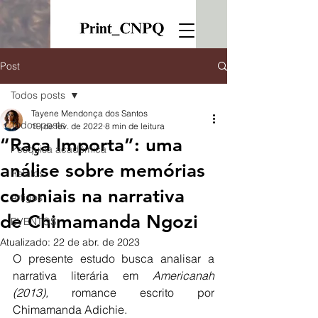
Post
Todos posts
Tayene Mendonça dos Santos
Todos posts
19 de fev. de 2022
8 min de leitura
“Raça Importa”: uma
Pesquisa acadêmica
análise sobre memórias
Relatos
coloniais na narrativa
Artigos
de Chimamanda Ngozi
EVENTOS
Atualizado:
22 de abr. de 2023
O presente estudo busca analisar a 
narrativa literária em 
Americanah 
(2013), 
romance escrito por 
Chimamanda Adichie.