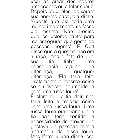
usar as gírias dos negros 
americanos ou a falar suaíli’.
Depois que eles deixaram 
sua enorme casa, ela disse: 
‘Aposto que ela seria uma 
mulher interessante se fosse 
ela mesma. Não preciso 
que se esforce tanto para 
me assegurar que gosta de 
pessoas negras’. E Curt 
disse que a questão não era 
a raça, mas o fato de que 
sua tia tinha uma 
consciência aguda da 
diferença, qualquer 
diferença. ‘Ela teria feito 
exatamente a mesma coisa 
se eu tivesse aparecido lá 
com uma russa loura’.
É claro que a tia dele não 
teria feito a mesma coisa 
com uma russa loura. Uma 
russa loura era branca, e a 
tia não teria sentido a 
necessidade de provar que 
gostava de pessoas com a 
aparência da russa loura. 
Mas Ifemelu não disse isso 