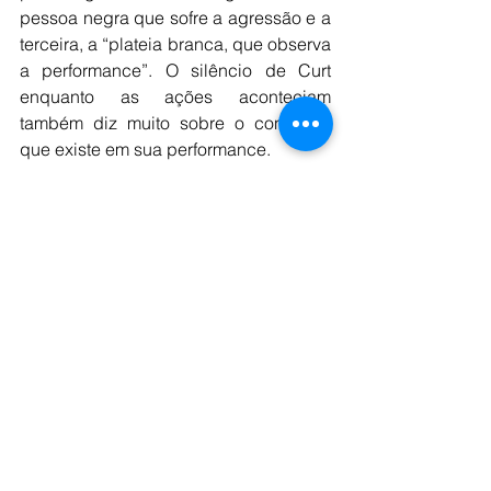
pessoa negra que sofre a agressão e a 
terceira, a “plateia branca, que observa 
a performance”. O silêncio de Curt 
enquanto as ações aconteciam 
também diz muito sobre o consenso 
que existe em sua performance. 
Vemos, neste e em outros trechos do 
romance, uma narrativa construída a 
partir de memórias que corroboram a 
existência de performances racistas na 
sociedade americana. A personagem 
utiliza experiências pessoais de 
racismo cotidiano vivenciadas por ela 
para afirmar sua percepção de que há 
racismo dentro da sociedade, inclusive 
dentro de relações amorosas inter-
raciais.