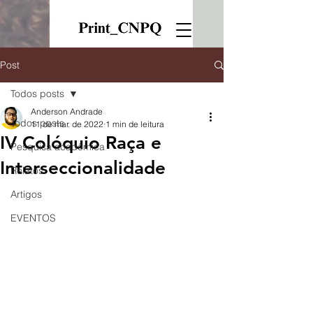
Post
Todos posts
Anderson Andrade
Todos posts
11 de mar. de 2022
1 min de leitura
IV Colóquio Raça e
Pesquisa acadêmica
Interseccionalidade
Relatos
Artigos
EVENTOS