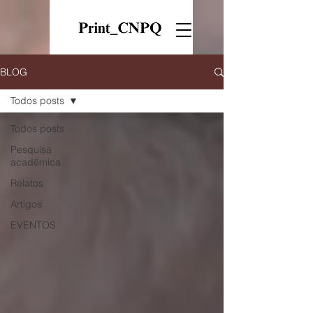
BLOG
Todos posts
Todos posts
Pesquisa
acadêmica
Relatos
Artigos
EVENTOS